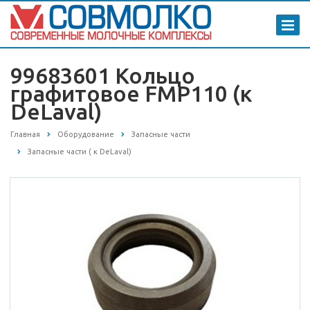
99683601 Кольцо
графитовое FMP110 (к
DeLaval)
Главная
Оборудование
Запасные части
Запасные части ( к DeLaval)