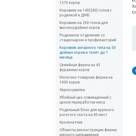
Е
1570 коров
Х
Коровник на 140(280) голов с
С
родилкой и ДМБ
Коровник на 200 голов для
высокоудойных коров
Родильное отделение со
стационаром и профилакторий
Коровник ангарного типа на 50
дойных коров и телят до 1
месяца
Семейная ферма на 45
фуражных коров
Молочно-товарная ферма на
1000 коров
Зерносушилка
Убойный цех совмещенный с
цехом переработки мяса
Родильный блок для крупного
рогатого скота на 80 мест
Крольчатник
Объекты реконструкции фермы
мясного направления