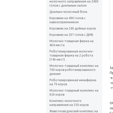
молочного направления на 2400
голов с доильным залом
Доильно-молочный блок
Коровник на 490 голов с
навозоприемником
Коровник на 240 дойных коров
Коровник на 207 голов с ДМБ
Молочно-товарная ферма на
464 места
Роботизированная молочно-
товарная ферма на 2 робота
(146 мест)
Молочно-товарный комплекс на
З
700 коров роботизированного
П
доения
-
Роботизированная миниферма
-о
на 70 коров
-
Молочно-товарный комплекс на
656 коров
Комплекс молочного
О
направления на 550 коров
с
Животноводческий комплекс на