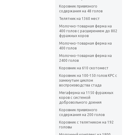
Коровник привязного
содержания на 48 голов
Телятник на 1360 мест
Молочно-товарная ферма на
400 голов с расширением до 802
фуражных коров
Молочно-товарная ферма на
400 голов
Молочно-товарная ферма на
2400 голов
Коровник на 610 скотомест
Коровник на 100-150 голов КРС с
замкнутым циклом
воспроизводства стада
Мегаферма на 1150 фуражных
коров с системой
добровольного доения
Коровник привязного
содержания на 200 голов
Коровник с телятником на 192
головы
Молочный комплекс на 1800