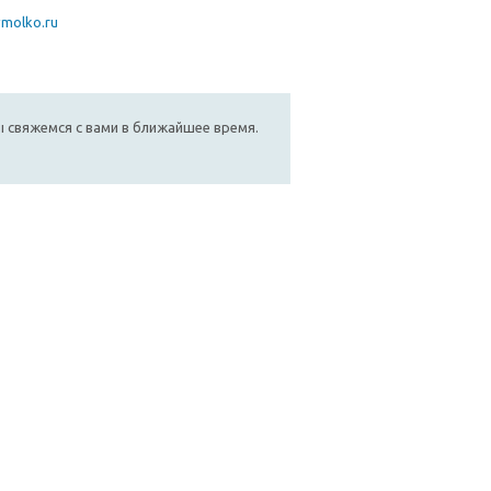
molko.ru
мы свяжемся с вами в ближайшее время.