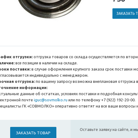
ЗАКАЗАТЬ 
рафик отгрузки:
отгрузка товаров со склада осуществляется по вторн
аличие:
все позиции в наличии на складе.
роки поставки:
в случае оформления крупного заказа срок поставки м
огласовывается индивидуально с менеджером.
рочная отгрузка:
по вашему запросу возможна внеплановая отгрузка в
точнение информации:
ктуальные данные об остатках, условиях поставки и подробная консул
лектронной почте
iguc@sovmolko.ru
или по телефону +7 (922) 192-20-00.
пециалисты ГК «СОВМОЛКО» оперативно ответят на все ваши вопросы и
Оставьте заявку на сайте, и 
ЗАКАЗАТЬ ТОВАР