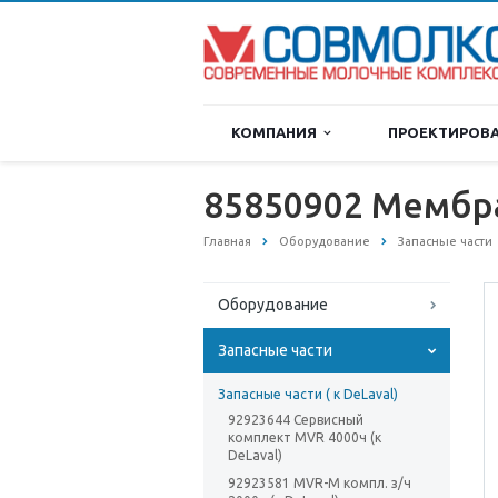
КОМПАНИЯ
ПРОЕКТИРОВ
85850902 Мембра
Главная
Оборудование
Запасные части
Оборудование
Запасные части
Запасные части ( к DeLaval)
92923644 Сервисный
комплект MVR 4000ч (к
DeLaval)
92923581 MVR-M компл. з/ч