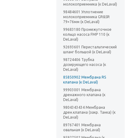
молокоприемника (к DeLaval)
98484601 Уплотнение
молокоприемника GR&SR
79×76мм (к DeLaval)
99683180 Промежуточное
кольцо насоса FMP 110 (к
DeLaval)
92693601 Перистальтический
шланг большой (к DeLaval)
98724406 Трубка
дозирующего насоса (к
DeLaval)
85850902 Мембрана RS
клапана (к DeLaval)
99903001 Мембрана
дренажного клапана (к
DeLaval)
9804343434 Мембрана
дрен.клапана (закр. Танка) (к
DeLaval)
89767401 Мембрана
овальная (к DeLaval)
95927502 Мембрана (к