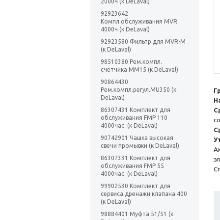
2000ч (к DeLaval)
92923642
Компл.обслуживания MVR
4000ч (к DeLaval)
92923580 Фильтр для MVR-M
(к DeLaval)
98510380 Рем.компл.
счетчика ММ15 (к DeLaval)
90864430
Рем.компл.регул.MU350 (к
Г
DeLaval)
Н
86307431 Комплект для
С
обслуживания FMP 110
с
4000час. (к DeLaval)
С
90742901 Чашка высокая
У
свечи промывки (к DeLaval)
А
86307331 Комплект для
э
обслуживания FMP 55
С
4000час. (к DeLaval)
99902530 Комплект для
сервиса дренажн.клапана 400
(к DeLaval)
98884401 Муфта 51/51 (к