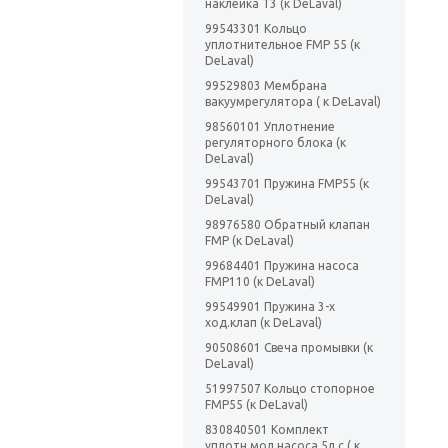
наклейка Т3 (к DeLaval)
99543301 Кольцо
уплотнительное FMP 55 (к
DeLaval)
99529803 Мембрана
вакуумрегулятора ( к DeLaval)
98560101 Уплотнение
регуляторного блока (к
DeLaval)
99543701 Пружина FMP55 (к
DeLaval)
98976580 Обратный клапан
FMP (к DeLaval)
99684401 Пружина насоса
FMP110 (к DeLaval)
99549901 Пружина 3-х
ход.клап (к DeLaval)
90508601 Свеча промывки (к
DeLaval)
51997507 Кольцо стопорное
FMP55 (к DeLaval)
830840501 Комплект
уплотн.мол.насоса 5л.с ( к