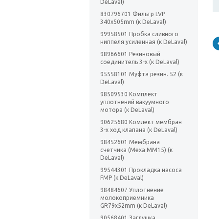
DeLaval)
830796701 Фильтр LVP
340x505mm (к DeLaval)
99958501 Пробка сливного
ниппеля усиленная (к DeLaval)
98966601 Резиновый
соединитель 3-х (к DeLaval)
95558101 Муфта резин. 52 (к
DeLaval)
98509530 Комплект
уплотнений вакуумного
мотора (к DeLaval)
90625680 Комлект мембран
3-х ход клапана (к DeLaval)
98452601 Мембрана
счетчика (Меха ММ15) (к
DeLaval)
99544301 Прокладка насоса
FMP (к DeLaval)
98484607 Уплотнение
молокоприемника
GR79x52mm (к DeLaval)
90568401 Заглушка