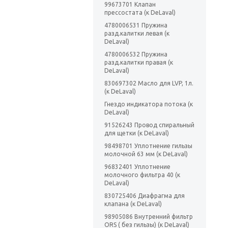
99673701 Клапан
прессостата (к DeLaval)
4780006531 Пружина
разд.калитки левая (к
DeLaval)
4780006532 Пружина
разд.калитки правая (к
DeLaval)
830697302 Масло для LVP, 1л.
(к DeLaval)
Гнездо индикатора потока (к
DeLaval)
91526243 Провод спиральный
для щетки (к DeLaval)
98498701 Уплотнение гильзы
молочной 63 мм (к DeLaval)
96832401 Уплотнение
молочного фильтра 40 (к
DeLaval)
830725406 Диафрагма для
клапана (к DeLaval)
98905086 Внутренний фильтр
ORS ( без гильзы) (к DeLaval)