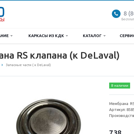
8 (
Беспла
АНИЕ
КАРКАСЫ ИЗ КДК
КАТАЛОГ
СЕРВ
на RS клапана (к DeLaval)
Запасные части ( к DeLaval)
В наличии
Мембрана RS 
Артикул: 858
Производств
738