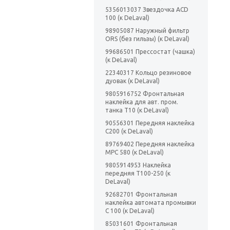
5356013037 Звездочка ACD
100 (к DeLaval)
98905087 Наружный фильтр
ORS (без гильзы) (к DeLaval)
99686501 Прессостат (чашка)
(к DeLaval)
22340317 Кольцо резиновое
дуовак (к DeLaval)
9805916752 Фронтальная
наклейка для авт. пром.
танка Т10 (к DeLaval)
90556301 Передняя наклейка
С200 (к DeLaval)
89769402 Передняя наклейка
МРС 580 (к DeLaval)
9805914953 Наклейка
передняя Т100-250 (к
DeLaval)
92682701 Фронтальная
наклейка автомата промывки
С 100 (к DeLaval)
85031601 Фронтальная