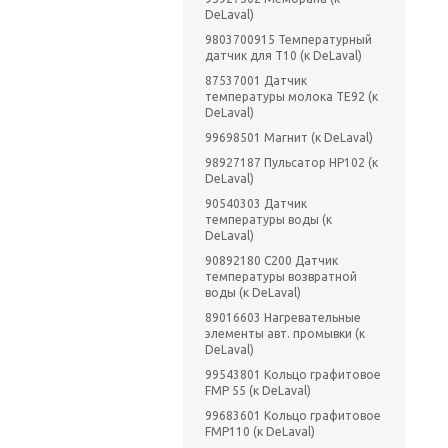
DeLaval)
9803700915 Температурный
датчик для Т10 (к DeLaval)
87537001 Датчик
температуры молока TE92 (к
DeLaval)
99698501 Магнит (к DeLaval)
98927187 Пульсатор НР102 (к
DeLaval)
90540303 Датчик
температуры воды (к
DeLaval)
90892180 С200 Датчик
температуры возвратной
воды (к DeLaval)
89016603 Нагревательные
элементы авт. промывки (к
DeLaval)
99543801 Кольцо графитовое
FMP 55 (к DeLaval)
99683601 Кольцо графитовое
FMP110 (к DeLaval)